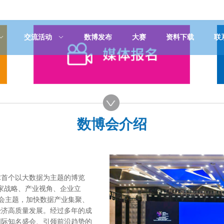
交流活动
数博发布
大赛
资料下载
联
数博会介绍
球首个以大数据为主题的博览
国家战略、产业视角、企业立
大会主题，加快数据产业集聚、
经济高质量发展。经过多年的成
国际知名盛会、引领前沿趋势的