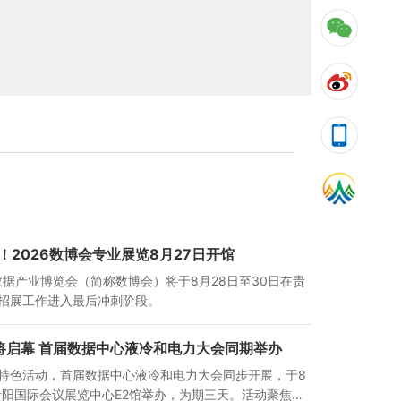
！2026数博会专业展览8月27日开馆
数据产业博览会（简称数博会）将于8月28日至30日在贵
招展工作进入最后冲刺阶段。
即将启幕 首届数据中心液冷和电力大会同期举办
特色活动，首届数据中心液冷和电力大会同步开展，于8
在贵阳国际会议展览中心E2馆举办，为期三天。活动聚焦算