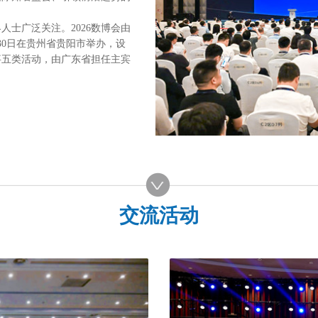
士广泛关注。2026数博会由
30日在贵州省贵阳市举办，设
事五类活动，由广东省担任主宾
交流活动