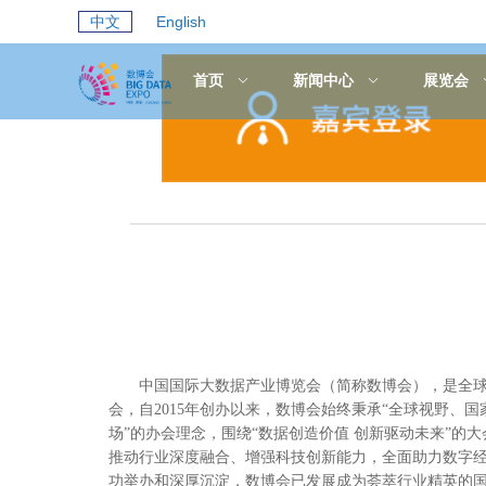
中文
English
首页
新闻中心
展览会
中国国际大数据产业博览会（简称数博会），是全
会，自2015年创办以来，数博会始终秉承“全球视野、
场”的办会理念，围绕“数据创造价值 创新驱动未来”的
推动行业深度融合、增强科技创新能力，全面助力数字
功举办和深厚沉淀，数博会已发展成为荟萃行业精英的