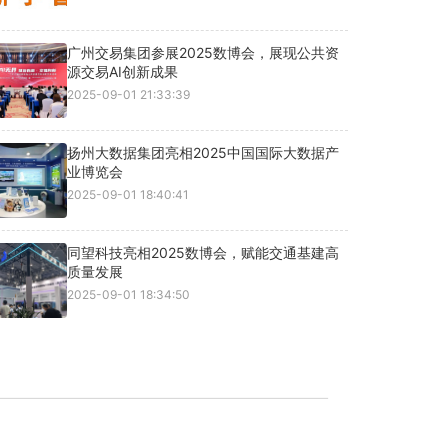
广州交易集团参展2025数博会，展现公共资
源交易AI创新成果
2025-09-01 21:33:39
扬州大数据集团亮相2025中国国际大数据产
业博览会
2025-09-01 18:40:41
同望科技亮相2025数博会，赋能交通基建高
质量发展
2025-09-01 18:34:50