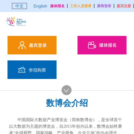
中文
English
媒体报名
工作人员登录
展商登录
嘉宾注册
数博会介绍
中国国际大数据产业博览会（简称数博会），是全球首个
以大数据为主题的博览会，自2015年创办以来，数博会始终秉
承“全球视野、国家战略、产业视角、企业立场”的办会理念，