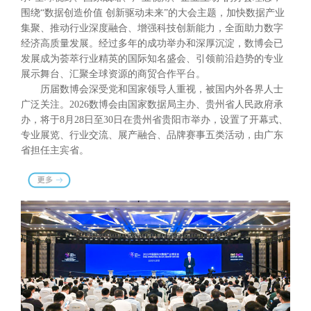
围绕“数据创造价值 创新驱动未来”的大会主题，加快数据产业
集聚、推动行业深度融合、增强科技创新能力，全面助力数字
经济高质量发展。经过多年的成功举办和深厚沉淀，数博会已
发展成为荟萃行业精英的国际知名盛会、引领前沿趋势的专业
展示舞台、汇聚全球资源的商贸合作平台。
历届数博会深受党和国家领导人重视，被国内外各界人士
广泛关注。2026数博会由国家数据局主办、贵州省人民政府承
办，将于8月28日至30日在贵州省贵阳市举办，设置了开幕式、
专业展览、行业交流、展产融合、品牌赛事五类活动，由广东
省担任主宾省。