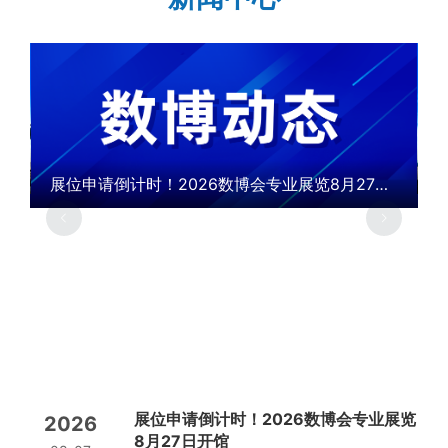
—2026数博会亮点前瞻
展位申请倒计时！2026数博会专业展览8月27日开馆
展位申请倒计时！2026数博会专业展览
2026
8月27日开馆