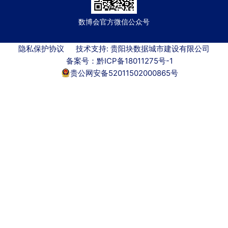
数博会官方微信公众号
隐私保护协议
技术支持: 贵阳块数据城市建设有限公司
备案号：黔ICP备18011275号-1
贵公网安备52011502000865号