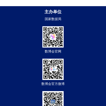
主办单位
国家数据局
数博会官网
数博会官方微博