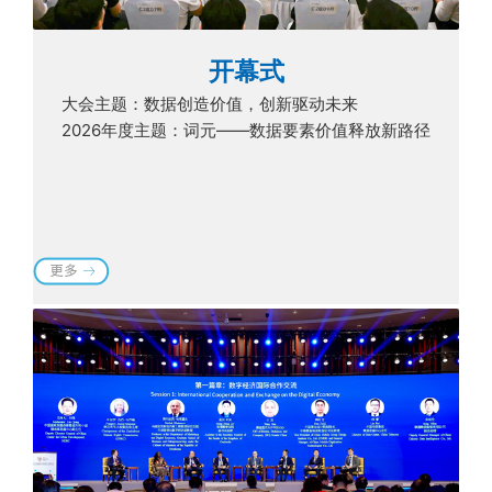
开幕式
大会主题：数据创造价值，创新驱动未来
2026年度主题：词元——数据要素价值释放新路径