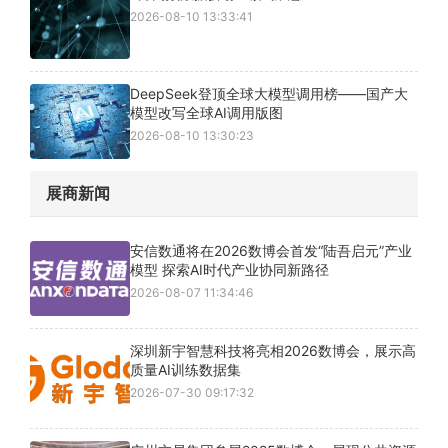
2026-08-10 13:33:41
DeepSeek登顶全球大模型调用榜——国产大
模型改写全球AI调用版图
2026-08-10 13:30:23
展商新闻
安信数通将在2026数博会首发“陆吾启元”产业
模型 探索AI时代产业协同新路径
2026-08-07 11:34:46
深圳新宇智慧科技将亮相2026数博会，展示高
质量AI训练数据集
2026-07-30 09:17:32