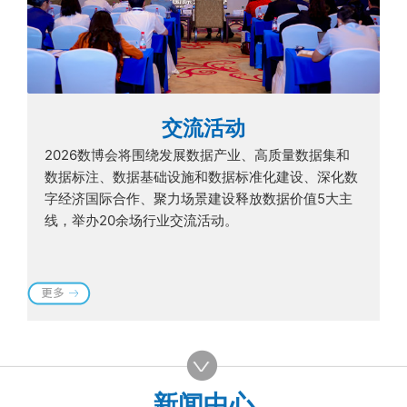
交流活动
2026数博会将围绕发展数据产业、高质量数据集和
数据标注、数据基础设施和数据标准化建设、深化数
字经济国际合作、聚力场景建设释放数据价值5大主
线，举办20余场行业交流活动。
新闻中心