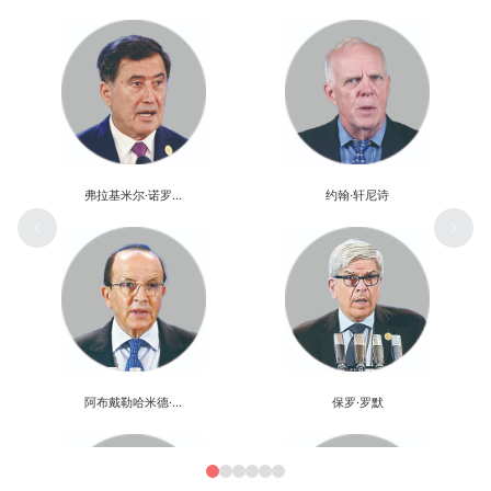
弗拉基米尔·诺罗夫
约翰·轩尼诗
阿布戴勒哈米德·苏依里
保罗·罗默