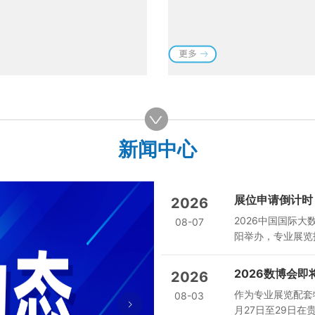
新闻中心
展位申请倒计时
2026
2026中国国际大
08-07
阳举办，专业展览
2026数博会
2026
作为专业展览配套
08-03
月27日至29日