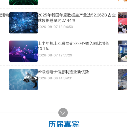
流活动
2025年我国年度数据生产量达52.26ZB 占全
球数据总量约27.44％
2026-08-07 13:04:50
上半年规上互联网企业业务收入同比增长
10.1％
2026-08-07 12:55:29
AI锻造电子信息制造业新优势
2026-08-06 14:34:31
历届嘉宾