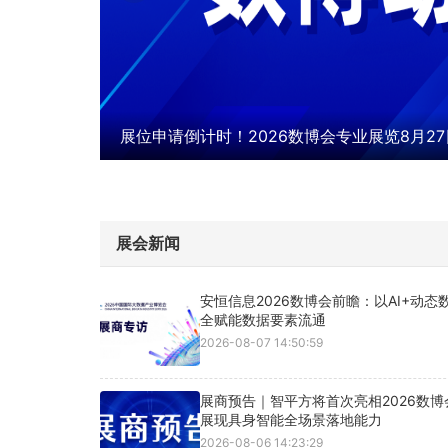
展位申请倒计时！2026数博会专业展览8月2
展会新闻
安恒信息2026数博会前瞻：以AI+动态
全赋能数据要素流通
2026-08-07 14:50:59
展商预告｜智平方将首次亮相2026数博
展现具身智能全场景落地能力
2026-08-06 14:23:29