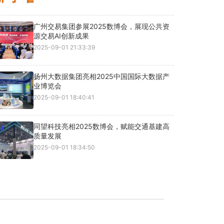
广州交易集团参展2025数博会，展现公共资
源交易AI创新成果
2025-09-01 21:33:39
扬州大数据集团亮相2025中国国际大数据产
业博览会
2025-09-01 18:40:41
同望科技亮相2025数博会，赋能交通基建高
质量发展
2025-09-01 18:34:50