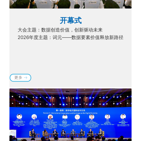
开幕式
大会主题：数据创造价值，创新驱动未来
2026年度主题：词元——数据要素价值释放新路径