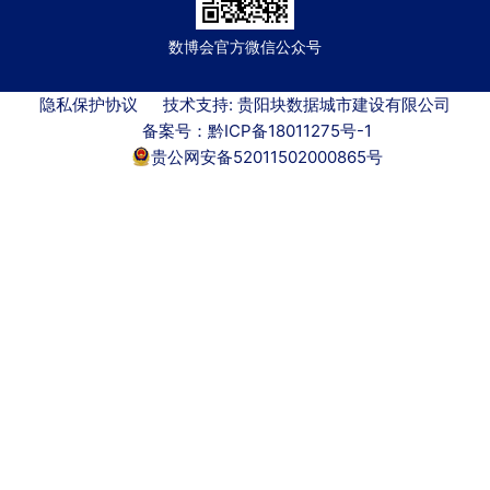
数博会官方微信公众号
隐私保护协议
技术支持: 贵阳块数据城市建设有限公司
备案号：黔ICP备18011275号-1
贵公网安备52011502000865号