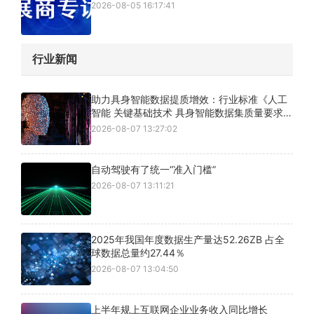
2026-08-05 16:17:41
行业新闻
助力具身智能数据提质增效：行业标准《人工
智能 关键基础技术 具身智能数据集质量要求
及评估方法》正式发布
2026-08-07 13:27:02
自动驾驶有了统一“准入门槛”
2026-08-07 13:11:21
2025年我国年度数据生产量达52.26ZB 占全
球数据总量约27.44％
2026-08-07 13:04:50
上半年规上互联网企业业务收入同比增长