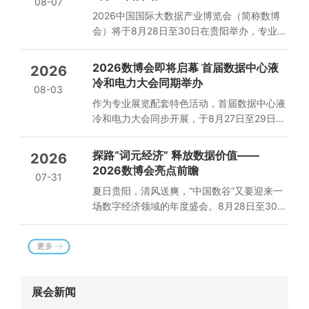
08-07
2026中国国际大数据产业博览会（简称数博
会）将于8月28日至30日在贵阳举办，专业展
览招展工作进入最后冲刺阶段。
2026数博会即将启幕 首届数据中心液
2026
冷和电力大会同期举办
08-03
作为专业展览配套特色活动，首届数据中心液
冷和电力大会同步开展，于8月27日至29日在
贵阳国际会议展览中心E2馆举办，为期三天。
活动聚焦算力基础设施液冷、电力两大核心赛
探路“词元经济” 释放数据价值——
2026
道，搭建垂直细分领域高质量专业交流载体。
2026数博会亮点前瞻
07-31
夏日贵阳，清风送爽，“中国数谷”又要迎来一
场数字经济领域的年度盛会。8月28日至30
日，2026中国国际大数据产业博览会将在此
举办，目前各项筹备工作已进入全面冲刺阶
段。
展会新闻