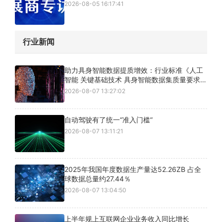
2026-08-05 16:17:41
行业新闻
助力具身智能数据提质增效：行业标准《人工
智能 关键基础技术 具身智能数据集质量要求
及评估方法》正式发布
2026-08-07 13:27:02
自动驾驶有了统一“准入门槛”
2026-08-07 13:11:21
2025年我国年度数据生产量达52.26ZB 占全
球数据总量约27.44％
2026-08-07 13:04:50
上半年规上互联网企业业务收入同比增长