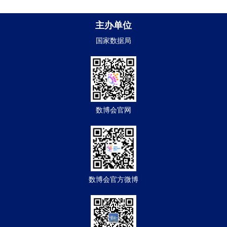
主办单位
国家数据局
数博会官网
数博会官方微博