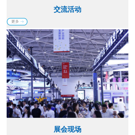
交流活动
展会现场