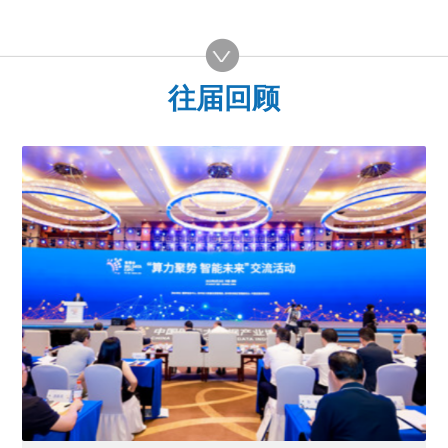
往届回顾
惠特菲尔斯·迪非
维克托·迈尔-舍恩伯格
凯文·凯利
唐·塔普斯科