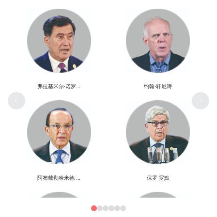
弗拉基米尔·诺罗夫
约翰·轩尼诗
阿布戴勒哈米德·苏依里
保罗·罗默