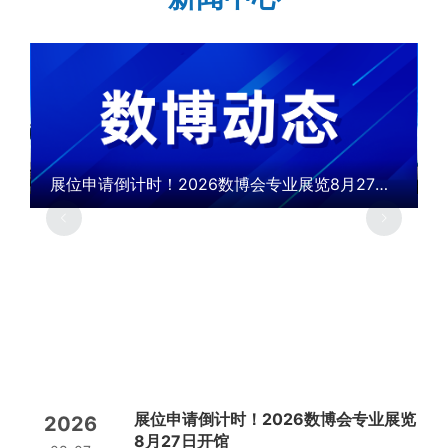
—2026数博会亮点前瞻
展位申请倒计时！2026数博会专业展览8月27日开馆
展位申请倒计时！2026数博会专业展览
2026
8月27日开馆