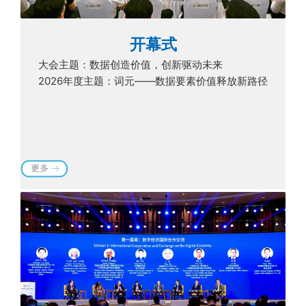
开幕式
大会主题：数据创造价值，创新驱动未来
2026年度主题：词元——数据要素价值释放新路径