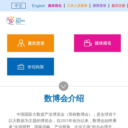
中文
English
媒体报名
工作人员登录
展商登录
嘉宾注册
数博会介绍
中国国际大数据产业博览会（简称数博会），是全球首个
以大数据为主题的博览会，自2015年创办以来，数博会始终秉
承“全球视野、国家战略、产业视角、企业立场”的办会理念，