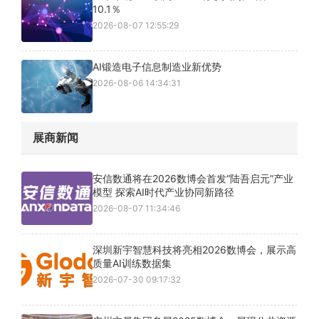
10.1％
2026-08-07 12:55:29
AI锻造电子信息制造业新优势
2026-08-06 14:34:31
展商新闻
安信数通将在2026数博会首发“陆吾启元”产业
模型 探索AI时代产业协同新路径
2026-08-07 11:34:46
深圳新宇智慧科技将亮相2026数博会，展示高
质量AI训练数据集
2026-07-30 09:17:32