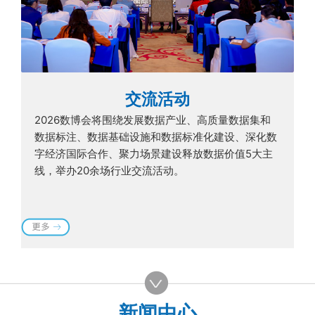
交流活动
2026数博会将围绕发展数据产业、高质量数据集和
数据标注、数据基础设施和数据标准化建设、深化数
字经济国际合作、聚力场景建设释放数据价值5大主
线，举办20余场行业交流活动。
新闻中心