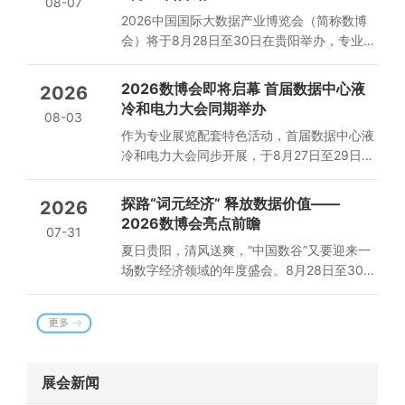
08-07
2026中国国际大数据产业博览会（简称数博
会）将于8月28日至30日在贵阳举办，专业展
览招展工作进入最后冲刺阶段。
2026数博会即将启幕 首届数据中心液
2026
冷和电力大会同期举办
08-03
作为专业展览配套特色活动，首届数据中心液
冷和电力大会同步开展，于8月27日至29日在
贵阳国际会议展览中心E2馆举办，为期三天。
活动聚焦算力基础设施液冷、电力两大核心赛
探路“词元经济” 释放数据价值——
2026
道，搭建垂直细分领域高质量专业交流载体。
2026数博会亮点前瞻
07-31
夏日贵阳，清风送爽，“中国数谷”又要迎来一
场数字经济领域的年度盛会。8月28日至30
日，2026中国国际大数据产业博览会将在此
举办，目前各项筹备工作已进入全面冲刺阶
段。
展会新闻