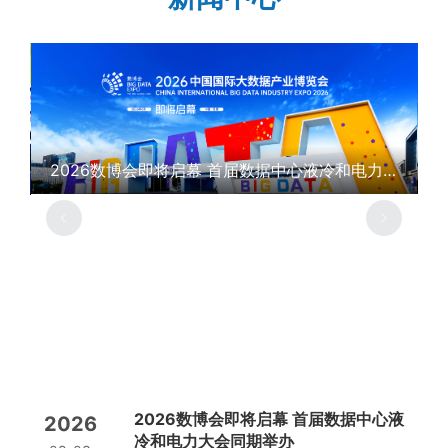
2026数博会即将启幕 首届数据中心液冷和电力大会同期举办
要素价值 赋能中小微成长
2026数博会即将启幕 首届数据中心液
2026
冷和电力大会同期举办