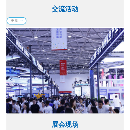
交流活动
展会现场