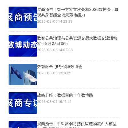
展商预告｜智平方将首次亮相2026数博会，展
现具身智能全场景落地能力
2026-08-06 14:23:29
数智公共治理与公共资源交易大数据交流活动
将于8月27日举行
2026-08-06 14:07:08
数智融合 服务保障数博会
2026-08-06 13:26:21
战略升维：数据宝的十年数博路
2026-08-05 16:17:41
展商预告 | 中科富创将携供应链物流AI大模型