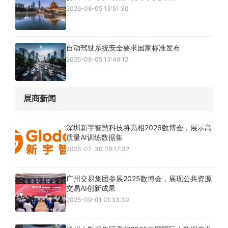
2026-08-05 13:51:30
自动驾驶系统安全要求国家标准发布
2026-08-05 13:49:12
展商新闻
深圳新宇智慧科技将亮相2026数博会，展示高
质量AI训练数据集
2026-07-30 09:17:32
广州交易集团参展2025数博会，展现公共资源
交易AI创新成果
2025-09-01 21:33:39