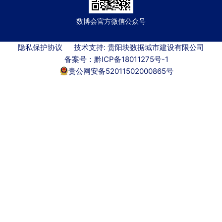
数博会官方微信公众号
隐私保护协议
技术支持: 贵阳块数据城市建设有限公司
备案号：黔ICP备18011275号-1
贵公网安备52011502000865号