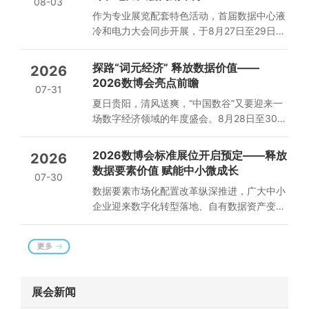
08-03
作为专业展览配套特色活动，首届数据中心液
冷和电力大会同步开展，于8月27日至29日在
贵阳国际会议展览中心E2馆举办，为期三天。
活动聚焦算力基础设施液冷、电力两大核心赛
探路“词元经济” 释放数据价值——
2026
道，搭建垂直细分领域高质量专业交流载体。
2026数博会亮点前瞻
07-31
夏日贵阳，清风送爽，“中国数谷”又要迎来一
场数字经济领域的年度盛会。8月28日至30
日，2026中国国际大数据产业博览会将在此
举办，目前各项筹备工作已进入全面冲刺阶
2026数博会标准展位开启预定——释放
2026
段。
数据要素价值 赋能中小微成长
07-30
数据要素市场化配置改革纵深推进，广大中小
企业迎来数字化转型落地、自有数据资产变现
的黄金发展期。
展会新闻