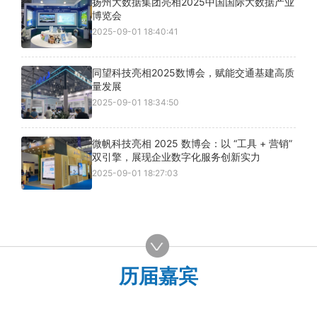
扬州大数据集团亮相2025中国国际大数据产业
博览会
2025-09-01 18:40:41
同望科技亮相2025数博会，赋能交通基建高质
量发展
2025-09-01 18:34:50
微帆科技亮相 2025 数博会：以 “工具 + 营销”
双引擎，展现企业数字化服务创新实力
2025-09-01 18:27:03
历届嘉宾