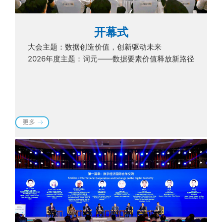
开幕式
大会主题：数据创造价值，创新驱动未来
2026年度主题：词元——数据要素价值释放新路径