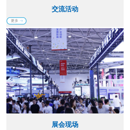
交流活动
展会现场