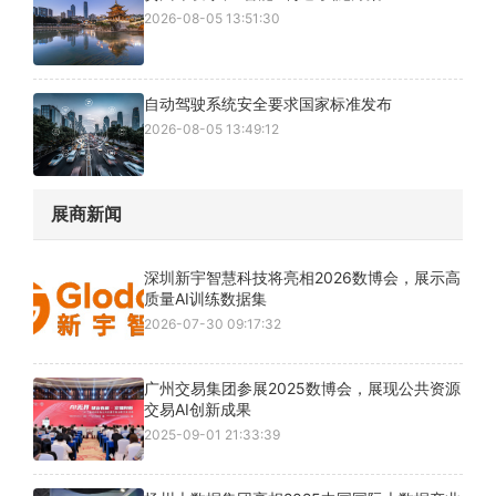
2026-08-05 13:51:30
自动驾驶系统安全要求国家标准发布
2026-08-05 13:49:12
展商新闻
深圳新宇智慧科技将亮相2026数博会，展示高
质量AI训练数据集
2026-07-30 09:17:32
广州交易集团参展2025数博会，展现公共资源
交易AI创新成果
2025-09-01 21:33:39