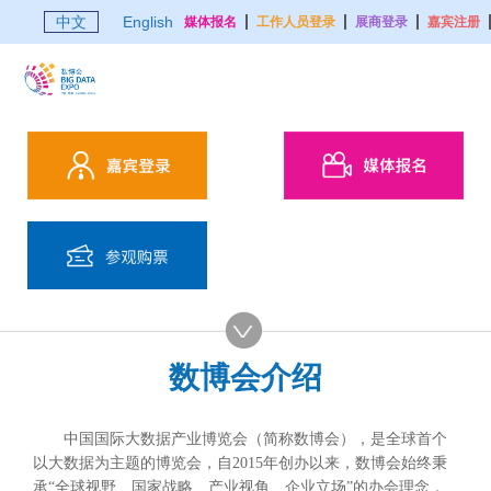
中文
English
媒体报名
工作人员登录
展商登录
嘉宾注册
数博会介绍
中国国际大数据产业博览会（简称数博会），是全球首个
以大数据为主题的博览会，自2015年创办以来，数博会始终秉
承“全球视野、国家战略、产业视角、企业立场”的办会理念，