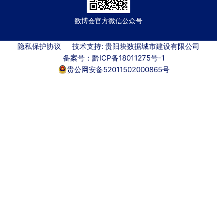
数博会官方微信公众号
隐私保护协议
技术支持: 贵阳块数据城市建设有限公司
备案号：黔ICP备18011275号-1
贵公网安备52011502000865号