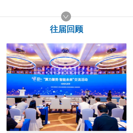
往届回顾
惠特菲尔斯·迪非
维克托·迈尔-舍恩伯格
凯文·凯利
唐·塔普斯科