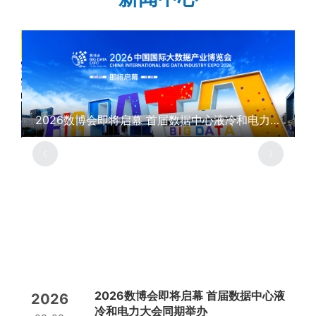
2026数博会即将启幕 首届数据中心液冷和电力大会同期举办
要素价值 赋能中小微成长
2026数博会即将启幕 首届数据中心液
2026
冷和电力大会同期举办