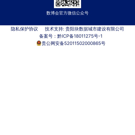
数博会官方微信公众号
隐私保护协议
技术支持: 贵阳块数据城市建设有限公司
备案号：黔ICP备18011275号-1
贵公网安备52011502000865号