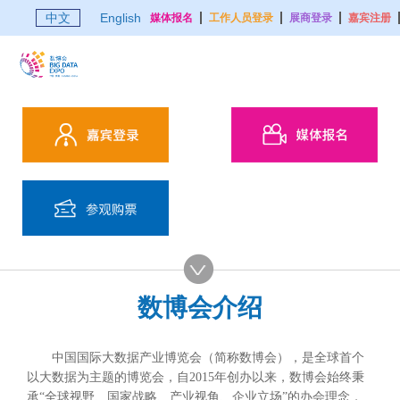
中文
English
媒体报名
工作人员登录
展商登录
嘉宾注册
数博会介绍
中国国际大数据产业博览会（简称数博会），是全球首个
以大数据为主题的博览会，自2015年创办以来，数博会始终秉
承“全球视野、国家战略、产业视角、企业立场”的办会理念，