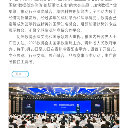
围绕“数据创造价值 创新驱动未来”的大会主题，加快数据产业
集聚、推动行业深度融合、增强科技创新能力，全面助力数字
经济高质量发展。经过多年的成功举办和深厚沉淀，数博会已
发展成为荟萃行业精英的国际知名盛会、引领前沿趋势的专业
展示舞台、汇聚全球资源的商贸合作平台。
历届数博会深受党和国家领导人重视，被国内外各界人士
广泛关注。2026数博会由国家数据局主办、贵州省人民政府承
办，将于8月28日至30日在贵州省贵阳市举办，设置了开幕式、
专业展览、行业交流、展产融合、品牌赛事五类活动，由广东
省担任主宾省。