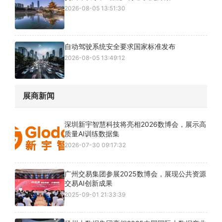
2026-08-05 13:51:30
自动驾驶系统安全要求国家标准发布
2026-08-05 13:49:12
展商新闻
深圳新宇智慧科技将亮相2026数博会，展示高
质量AI训练数据集
2026-07-30 09:17:32
广州交易集团参展2025数博会，展现公共资源
交易AI创新成果
2025-09-01 21:33:39