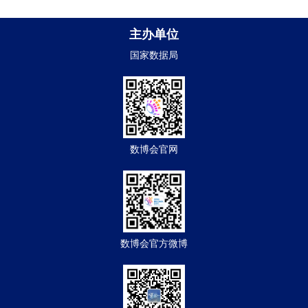
主办单位
国家数据局
数博会官网
数博会官方微博