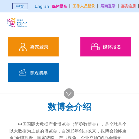
中文
English
媒体报名
工作人员登录
展商登录
嘉宾注册
数博会介绍
中国国际大数据产业博览会（简称数博会），是全球首个
以大数据为主题的博览会，自2015年创办以来，数博会始终秉
承“全球视野、国家战略、产业视角、企业立场”的办会理念，