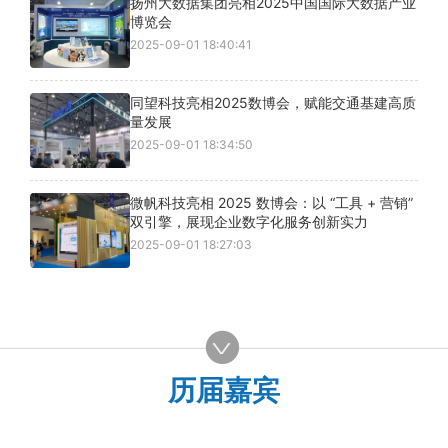
扬州大数据集团亮相2025中国国际大数据产业
博览会
2025-09-01 18:40:41
同望科技亮相2025数博会，赋能交通基建高质
量发展
2025-09-01 18:34:50
微帆科技亮相 2025 数博会：以 “工具 + 营销”
双引擎，展现企业数字化服务创新实力
2025-09-01 18:27:03
历届嘉宾