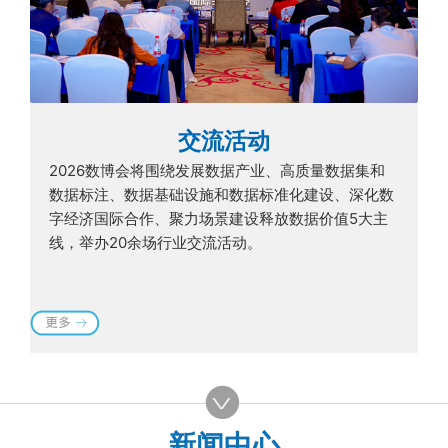
交流活动
2026数博会将围绕发展数据产业、高质量数据集和
数据标注、数据基础设施和数据标准化建设、深化数
字经济国际合作、聚力场景建设释放数据价值5大主
线，举办20余场行业交流活动。
新闻中心