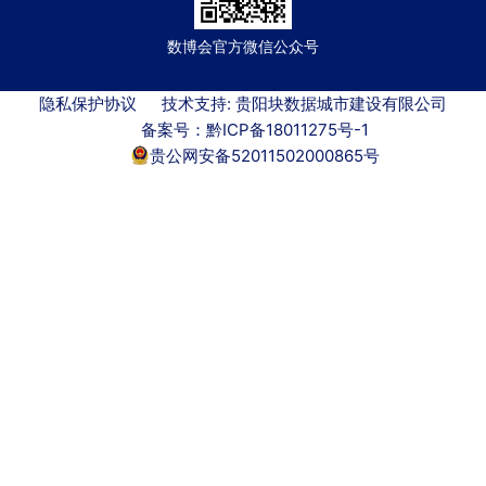
数博会官方微信公众号
隐私保护协议
技术支持: 贵阳块数据城市建设有限公司
备案号：黔ICP备18011275号-1
贵公网安备52011502000865号