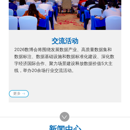
交流活动
2026数博会将围绕发展数据产业、高质量数据集和
数据标注、数据基础设施和数据标准化建设、深化数
字经济国际合作、聚力场景建设释放数据价值5大主
线，举办20余场行业交流活动。
新闻中心