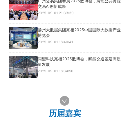
广州交易集团参展2025数博会，展现公共资源
交易AI创新成果
2025-09-01 21:33:39
扬州大数据集团亮相2025中国国际大数据产业
博览会
2025-09-01 18:40:41
同望科技亮相2025数博会，赋能交通基建高质
量发展
2025-09-01 18:34:50
历届嘉宾