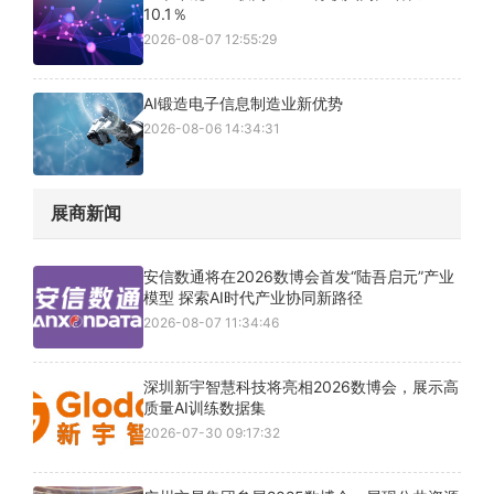
10.1％
2026-08-07 12:55:29
AI锻造电子信息制造业新优势
2026-08-06 14:34:31
展商新闻
安信数通将在2026数博会首发“陆吾启元”产业
模型 探索AI时代产业协同新路径
2026-08-07 11:34:46
深圳新宇智慧科技将亮相2026数博会，展示高
质量AI训练数据集
2026-07-30 09:17:32