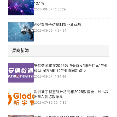
10.1％
2026-08-07 12:55:29
AI锻造电子信息制造业新优势
2026-08-06 14:34:31
展商新闻
安信数通将在2026数博会首发“陆吾启元”产业
模型 探索AI时代产业协同新路径
2026-08-07 11:34:46
深圳新宇智慧科技将亮相2026数博会，展示高
质量AI训练数据集
2026-07-30 09:17:32