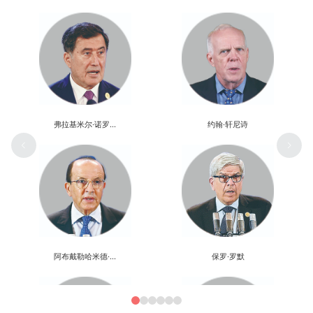
弗拉基米尔·诺罗夫
约翰·轩尼诗
阿布戴勒哈米德·苏依里
保罗·罗默