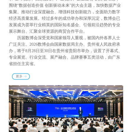
围绕“数据创造价值 创新驱动未来”的大会主题，加快数据产业
集聚、推动行业深度融合、增强科技创新能力，全面助力数字
经济高质量发展。经过多年的成功举办和深厚沉淀，数博会已
发展成为荟萃行业精英的国际知名盛会、引领前沿趋势的专业
展示舞台、汇聚全球资源的商贸合作平台。
历届数博会深受党和国家领导人重视，被国内外各界人士
广泛关注。2026数博会由国家数据局主办、贵州省人民政府承
办，将于8月28日至30日在贵州省贵阳市举办，设置了开幕式、
专业展览、行业交流、展产融合、品牌赛事五类活动，由广东
省担任主宾省。