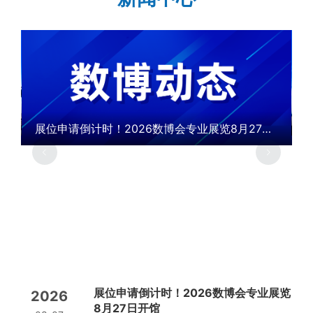
—2026数博会亮点前瞻
展位申请倒计时！2026数博会专业展览8月27日开馆
展位申请倒计时！2026数博会专业展览
2026
8月27日开馆