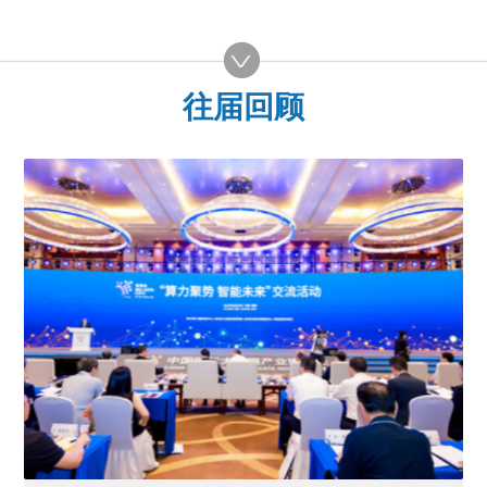
往届回顾
惠特菲尔斯·迪非
维克托·迈尔-舍恩伯格
凯文·凯利
唐·塔普斯科