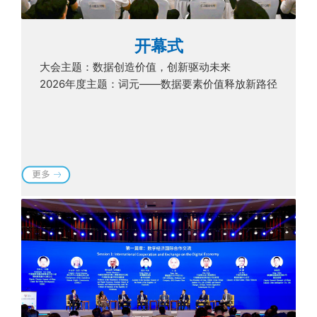
开幕式
大会主题：数据创造价值，创新驱动未来
2026年度主题：词元——数据要素价值释放新路径