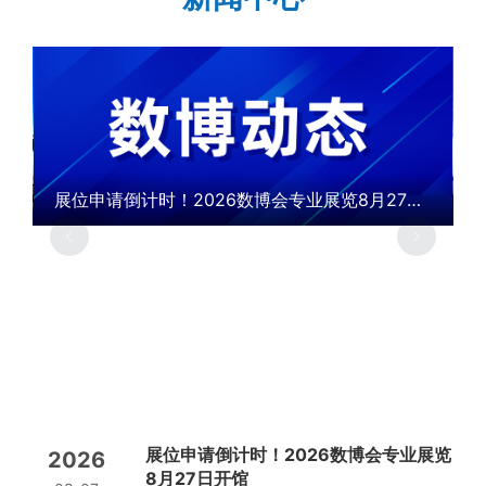
—2026数博会亮点前瞻
展位申请倒计时！2026数博会专业展览8月27日开馆
展位申请倒计时！2026数博会专业展览
2026
8月27日开馆