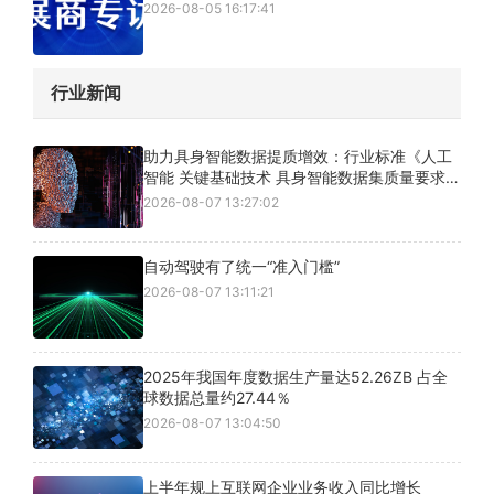
2026-08-05 16:17:41
行业新闻
助力具身智能数据提质增效：行业标准《人工
智能 关键基础技术 具身智能数据集质量要求
及评估方法》正式发布
2026-08-07 13:27:02
自动驾驶有了统一“准入门槛”
2026-08-07 13:11:21
2025年我国年度数据生产量达52.26ZB 占全
球数据总量约27.44％
2026-08-07 13:04:50
上半年规上互联网企业业务收入同比增长