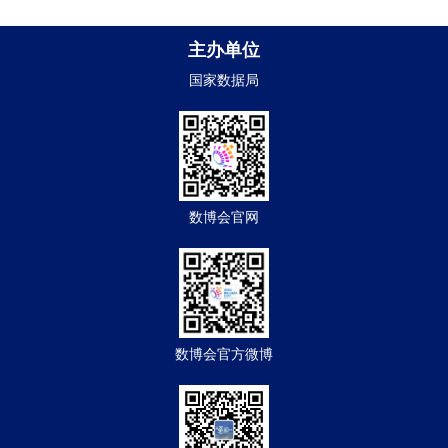
主办单位
国家数据局
数博会官网
数博会官方微博