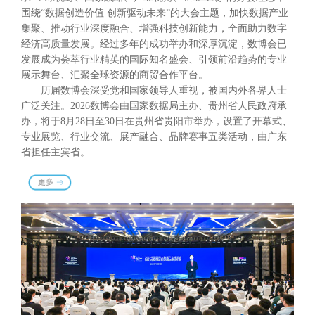
围绕“数据创造价值 创新驱动未来”的大会主题，加快数据产业
集聚、推动行业深度融合、增强科技创新能力，全面助力数字
经济高质量发展。经过多年的成功举办和深厚沉淀，数博会已
发展成为荟萃行业精英的国际知名盛会、引领前沿趋势的专业
展示舞台、汇聚全球资源的商贸合作平台。
历届数博会深受党和国家领导人重视，被国内外各界人士
广泛关注。2026数博会由国家数据局主办、贵州省人民政府承
办，将于8月28日至30日在贵州省贵阳市举办，设置了开幕式、
专业展览、行业交流、展产融合、品牌赛事五类活动，由广东
省担任主宾省。