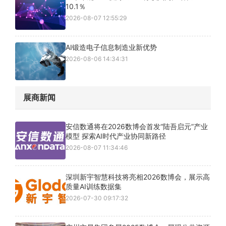
10.1％
2026-08-07 12:55:29
AI锻造电子信息制造业新优势
2026-08-06 14:34:31
展商新闻
安信数通将在2026数博会首发“陆吾启元”产业
模型 探索AI时代产业协同新路径
2026-08-07 11:34:46
深圳新宇智慧科技将亮相2026数博会，展示高
质量AI训练数据集
2026-07-30 09:17:32