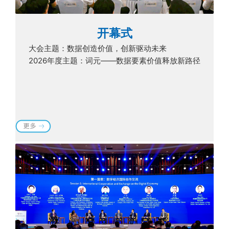
开幕式
大会主题：数据创造价值，创新驱动未来
2026年度主题：词元——数据要素价值释放新路径