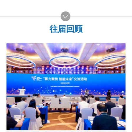
往届回顾
惠特菲尔斯·迪非
维克托·迈尔-舍恩伯格
凯文·凯利
唐·塔普斯科