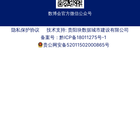
数博会官方微信公众号
隐私保护协议
技术支持: 贵阳块数据城市建设有限公司
备案号：黔ICP备18011275号-1
贵公网安备52011502000865号