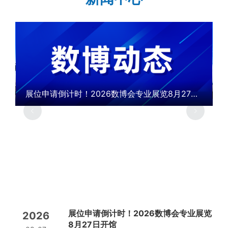
—2026数博会亮点前瞻
展位申请倒计时！2026数博会专业展览8月27日开馆
展位申请倒计时！2026数博会专业展览
2026
8月27日开馆