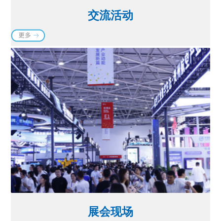
交流活动
展会现场