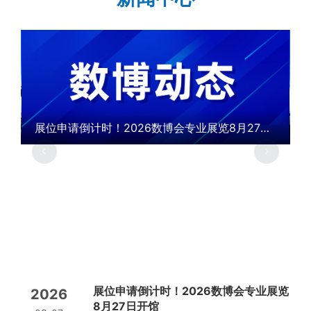
—2026数博会亮点前瞻
展位申请倒计时！2026数博会专业展览8月27日开馆
展位申请倒计时！2026数博会专业展览
2026
8月27日开馆