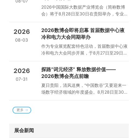
08-07
2026中国国际大数据产业博览会（简称数博
会）将于8月28日至30日在贵阳举办，专业展
览招展工作进入最后冲刺阶段。
2026数博会即将启幕 首届数据中心液
2026
冷和电力大会同期举办
08-03
作为专业展览配套特色活动，首届数据中心液
冷和电力大会同步开展，于8月27日至29日在
贵阳国际会议展览中心E2馆举办，为期三天。
活动聚焦算力基础设施液冷、电力两大核心赛
探路“词元经济” 释放数据价值——
2026
道，搭建垂直细分领域高质量专业交流载体。
2026数博会亮点前瞻
07-31
夏日贵阳，清风送爽，“中国数谷”又要迎来一
场数字经济领域的年度盛会。8月28日至30
日，2026中国国际大数据产业博览会将在此
举办，目前各项筹备工作已进入全面冲刺阶
段。
展会新闻