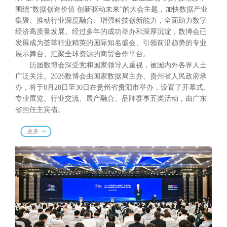
围绕“数据创造价值 创新驱动未来”的大会主题，加快数据产业
集聚、推动行业深度融合、增强科技创新能力，全面助力数字
经济高质量发展。经过多年的成功举办和深厚沉淀，数博会已
发展成为荟萃行业精英的国际知名盛会、引领前沿趋势的专业
展示舞台、汇聚全球资源的商贸合作平台。
历届数博会深受党和国家领导人重视，被国内外各界人士
广泛关注。2026数博会由国家数据局主办、贵州省人民政府承
办，将于8月28日至30日在贵州省贵阳市举办，设置了开幕式、
专业展览、行业交流、展产融合、品牌赛事五类活动，由广东
省担任主宾省。