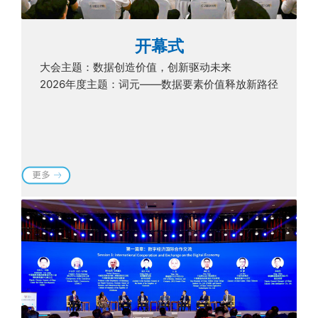
开幕式
大会主题：数据创造价值，创新驱动未来
2026年度主题：词元——数据要素价值释放新路径