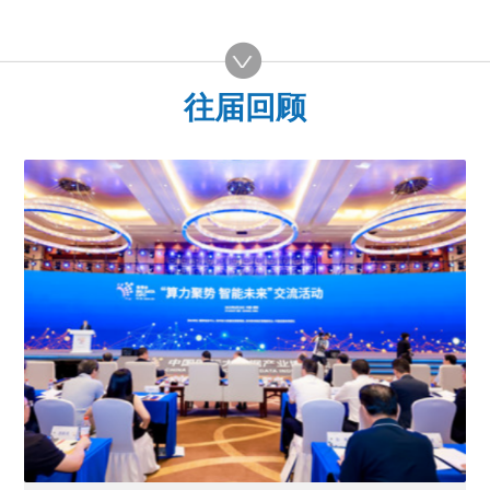
往届回顾
惠特菲尔斯·迪非
维克托·迈尔-舍恩伯格
凯文·凯利
唐·塔普斯科