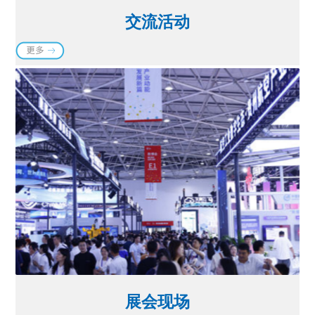
交流活动
展会现场