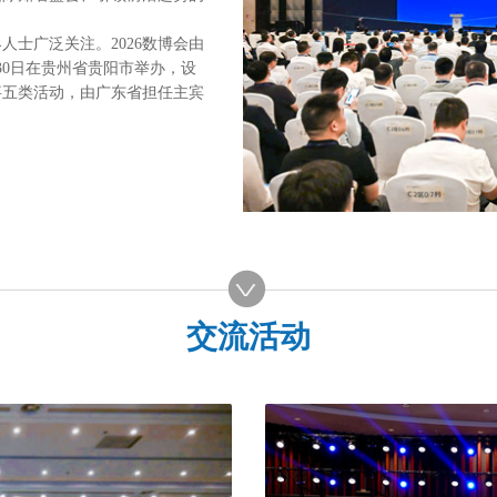
士广泛关注。2026数博会由
30日在贵州省贵阳市举办，设
事五类活动，由广东省担任主宾
交流活动