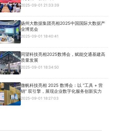
2025-09-01 21:33:39
扬州大数据集团亮相2025中国国际大数据产
业博览会
2025-09-01 18:40:41
同望科技亮相2025数博会，赋能交通基建高
质量发展
2025-09-01 18:34:50
微帆科技亮相 2025 数博会：以 “工具 + 营
销” 双引擎，展现企业数字化服务创新实力
2025-09-01 18:27:03