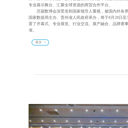
专业展示舞台、汇聚全球资源的商贸合作平台。
历届数博会深受党和国家领导人重视，被国内外各界人
国家数据局主办、贵州省人民政府承办，将于8月28日至
置了开幕式、专业展览、行业交流、展产融合、品牌赛
省。