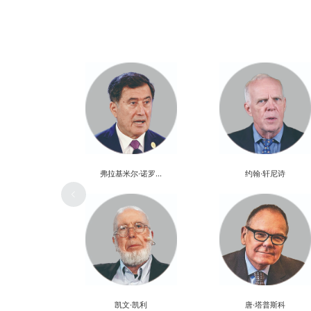
弗拉基米尔·诺罗夫
约翰·轩尼诗
凯文·凯利
唐·塔普斯科