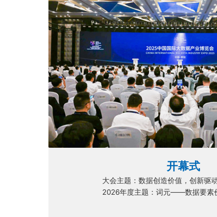
开幕式
大会主题：数据创造价值，创新驱
2026年度主题：词元——数据要