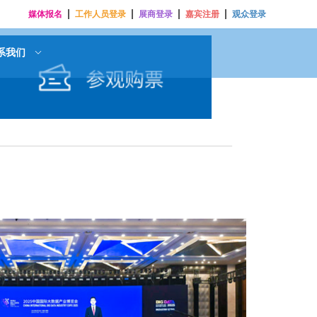
媒体报名
工作人员登录
展商登录
嘉宾注册
观众登录
系我们