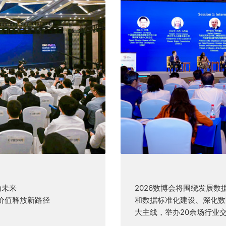
动未来
2026数博会将围绕发展
素价值释放新路径
和数据标准化建设、深化数
大主线，举办20余场行业