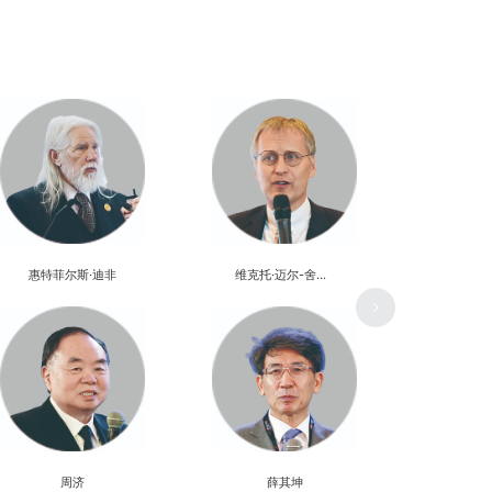
惠特菲尔斯·迪非
维克托·迈尔-舍恩伯格
周济
薛其坤