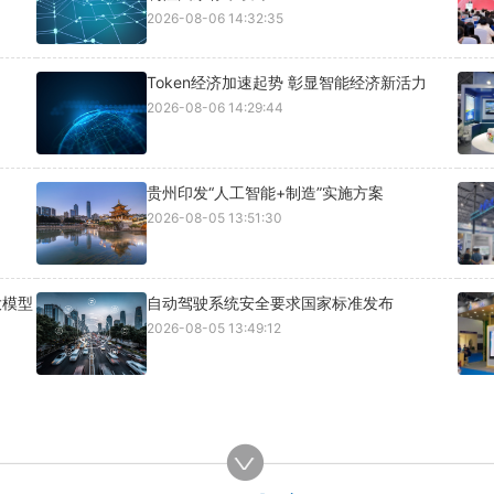
2026-08-06 14:32:35
Token经济加速起势 彰显智能经济新活力
2026-08-06 14:29:44
贵州印发“人工智能+制造”实施方案
2026-08-05 13:51:30
大模型
自动驾驶系统安全要求国家标准发布
2026-08-05 13:49:12