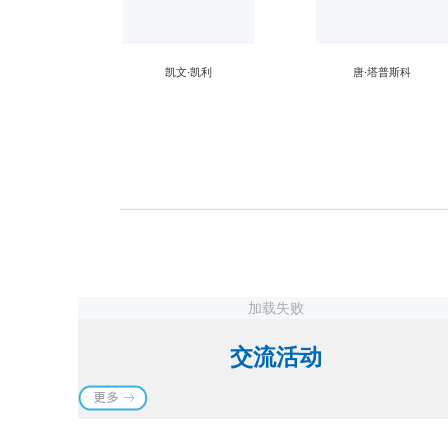
凯文·凯利
唐·塔普斯科
加载失败
交流活动