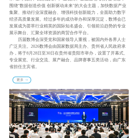
围绕“数据创造价值 创新驱动未来”的大会主题，加快数据产业
集聚、推动行业深度融合、增强科技创新能力，全面助力数字
经济高质量发展。经过多年的成功举办和深厚沉淀，数博会已
发展成为荟萃行业精英的国际知名盛会、引领前沿趋势的专业
展示舞台、汇聚全球资源的商贸合作平台。
历届数博会深受党和国家领导人重视，被国内外各界人士
广泛关注。2026数博会由国家数据局主办、贵州省人民政府承
办，将于8月28日至30日在贵州省贵阳市举办，设置了开幕式、
专业展览、行业交流、展产融合、品牌赛事五类活动，由广东
省担任主宾省。