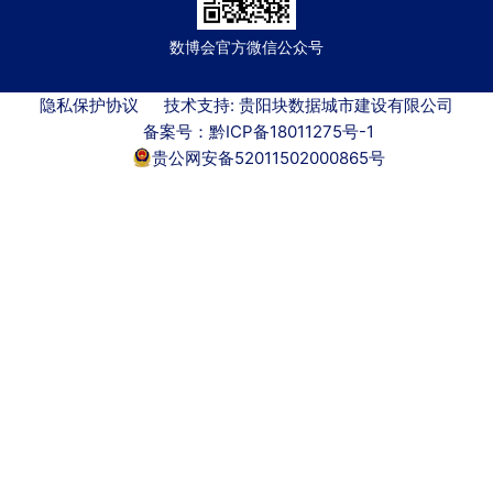
数博会官方微信公众号
隐私保护协议
技术支持: 贵阳块数据城市建设有限公司
备案号：黔ICP备18011275号-1
贵公网安备52011502000865号