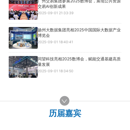
广州交易集团参展2025数博会，展现公共资源
交易AI创新成果
2025-09-01 21:33:39
扬州大数据集团亮相2025中国国际大数据产业
博览会
2025-09-01 18:40:41
同望科技亮相2025数博会，赋能交通基建高质
量发展
2025-09-01 18:34:50
历届嘉宾