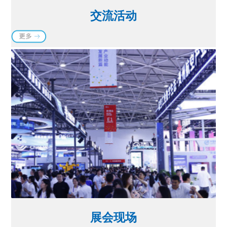
交流活动
展会现场