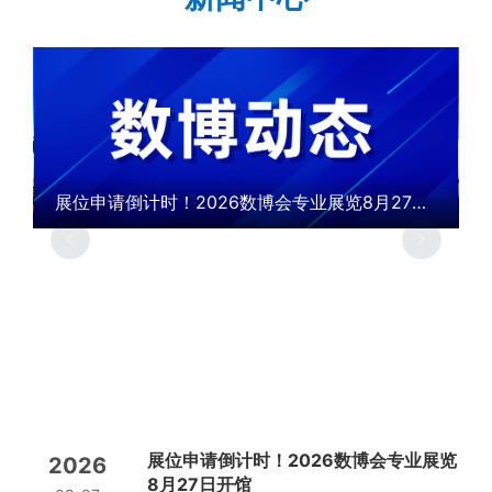
—2026数博会亮点前瞻
展位申请倒计时！2026数博会专业展览8月27日开馆
展位申请倒计时！2026数博会专业展览
2026
8月27日开馆